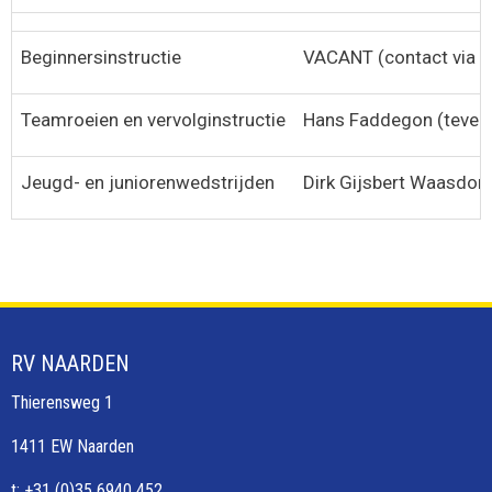
Beginnersinstructie
VACANT (contact via c
Teamroeien en vervolginstructie
Hans Faddegon (tevens
Jeugd- en juniorenwedstrijden
Dirk Gijsbert Waasdorp
RV NAARDEN
Thierensweg 1
1411 EW Naarden
t: +31 (0)35 6940 452