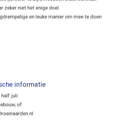
ar zeker niet het enige doel.
aagdrempelige en leuke manier om mee te doen
ische informatie
half juli:
bgebouw, of
roeinaarden.nl