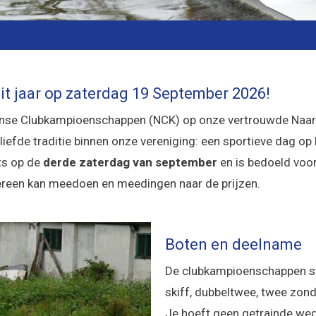
dit jaar op zaterdag 19 September 2026!
ense Clubkampioenschappen (NCK) op onze vertrouwde Naarder
liefde traditie binnen onze vereniging: een sportieve dag op
ats op de
derde zaterdag van september
en is bedoeld voo
dereen kan meedoen en meedingen naar de prijzen.
Boten en deelname
De clubkampioenschappen st
skiff, dubbeltwee, twee zonde
Je hoeft geen getrainde weds