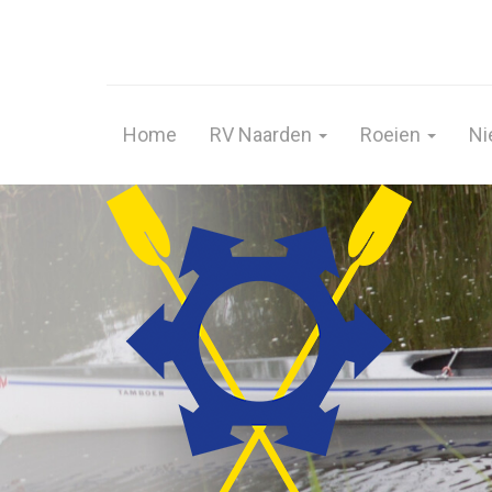
Home
RV Naarden
Roeien
Ni